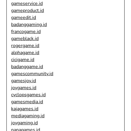
gameservice.id
gameproduct.id
gameedit.id
badanggaming.id
francogame.id
gameblack.id
rogergame.id
alphagame.id
cicigame.id
badanggame.id
gamescommunity.id
gamesjoy.id
joygames.id
cyclopsgames.id
gamesmedia.id
kajagames.id
mediagaming.id
joygaming.id
nanagames.id