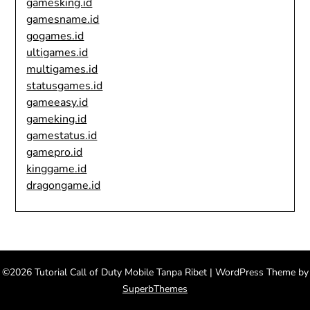
gamesking.id
gamesname.id
gogames.id
ultigames.id
multigames.id
statusgames.id
gameeasy.id
gameking.id
gamestatus.id
gamepro.id
kinggame.id
dragongame.id
©2026 Tutorial Call of Duty Mobile Tanpa Ribet
| WordPress Theme by
SuperbThemes