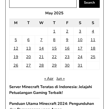
Search
May 2025
M
T
W
T
F
S
S
1
2
3
4
5
6
7
8
9
10
11
12
13
14
15
16
17
18
19
20
21
22
23
24
25
26
27
28
29
30
31
« Apr
Jun »
Server Minecraft Teratas di Indonesia: Jelajahi
Petualangan Gaming Terbaik!
Panduan Utama Minecraft 2024: Pengunduhan