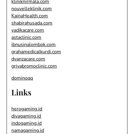
kliniknirmala.com
nouvelleklinik.com
KainaHealth.com
shabirahusada.com
yadikacare.com
astaclinic.com
ibnusinalombok.com
grahamedicalkurdi.com
dyanzacare.com
griyabromoclinic.com
dominoqq
Links
herogaming.id
divagaming.id
indogaming.id
namagaming.id