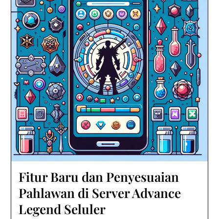
Fitur Baru dan Penyesuaian
Pahlawan di Server Advance
Legend Seluler