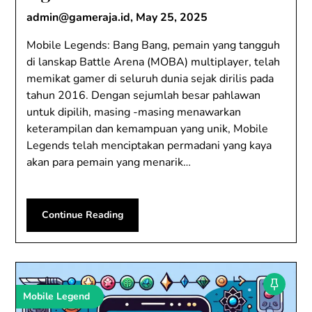
admin@gameraja.id
,
May 25, 2025
Mobile Legends: Bang Bang, pemain yang tangguh
di lanskap Battle Arena (MOBA) multiplayer, telah
memikat gamer di seluruh dunia sejak dirilis pada
tahun 2016. Dengan sejumlah besar pahlawan
untuk dipilih, masing -masing menawarkan
keterampilan dan kemampuan yang unik, Mobile
Legends telah menciptakan permadani yang kaya
akan para pemain yang menarik…
Continue Reading
Mobile Legend