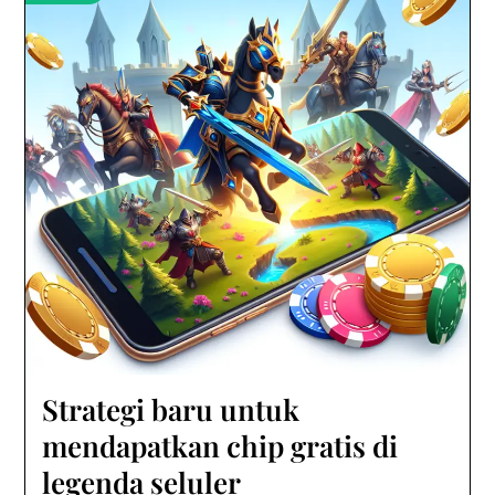
Strategi baru untuk
mendapatkan chip gratis di
legenda seluler