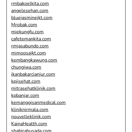
rmbakoelkita.com
angelesehan.com
bluejasminejkt.com
Mrobak.com
miekungfu.com
cafetemankita.com
rmjasabundo.com
mimoosajkt.com
kembangkawung.com
chungiwa.com
ikanbakarcianjur.com
kpjisehat.com
mitrasehatklinik.com
kpbanjar.com
kemanggisanmedical.com
kliniknirmala.com
nouvelleklinik.com
KainaHealth.com
shabirahusada.com