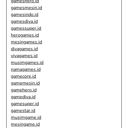
gameshero.id
gamesmesin.id
gamesindo.id
gamesdiva.id
gamessuper.id
herogames.id
mesingames.id
divagames.id
vivagames.id
musimgames.id
namagames.id
gamecore.id
gamemesin.id
gamehero.id
gamediva.id
gamesuper.id
gamestar.id
musimgame.id
mesingame.id