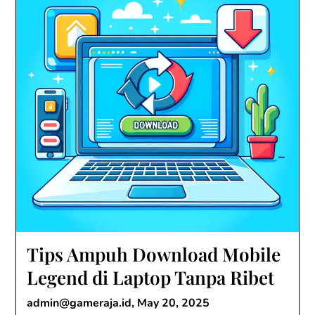
Tips Ampuh Download Mobile
Legend di Laptop Tanpa Ribet
admin@gameraja.id
,
May 20, 2025