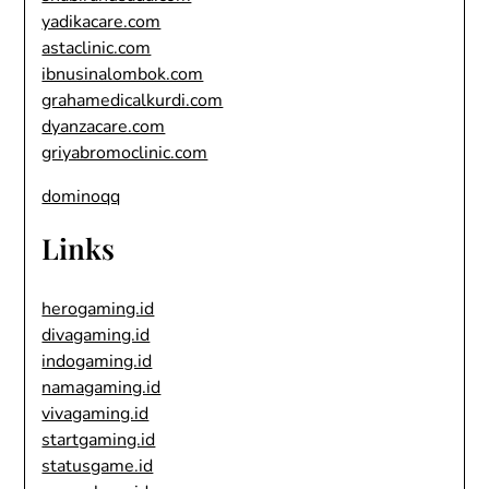
yadikacare.com
astaclinic.com
ibnusinalombok.com
grahamedicalkurdi.com
dyanzacare.com
griyabromoclinic.com
dominoqq
Links
herogaming.id
divagaming.id
indogaming.id
namagaming.id
vivagaming.id
startgaming.id
statusgame.id