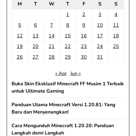
M
T
W
T
F
S
S
1
2
3
4
5
6
7
8
9
10
11
12
13
14
15
16
17
18
19
20
21
22
23
24
25
26
27
28
29
30
31
« Apr
Jun »
Buka Skin Eksklusif Minecraft FF Musim 1 Terbaik
untuk Ultimate Gaming
Panduan Utama Minecraft Versi 1.20.81: Yang
Baru dan Menyenangkan!
Cara Mengunduh Minecraft 1.20.20: Panduan
Langkah demi Langkah