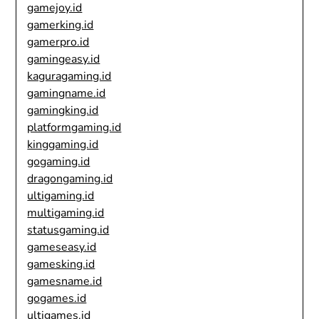
gamejoy.id
gamerking.id
gamerpro.id
gamingeasy.id
kaguragaming.id
gamingname.id
gamingking.id
platformgaming.id
kinggaming.id
gogaming.id
dragongaming.id
ultigaming.id
multigaming.id
statusgaming.id
gameseasy.id
gamesking.id
gamesname.id
gogames.id
ultigames.id