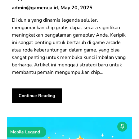
admin@gameraja.id
,
May 20, 2025
Di dunia yang dinamis legenda seluler,
mengamankan chip gratis dapat secara signifikan
meningkatkan pengalaman gameplay Anda. Keripik
ini sangat penting untuk bertaruh di game arcade
atau roda keberuntungan dalam game, yang bisa
sangat penting untuk membuka kunci imbalan yang
berharga. Artikel ini menggali strategi baru untuk
membantu pemain mengumpulkan chip…
Continue Reading
Mobile Legend