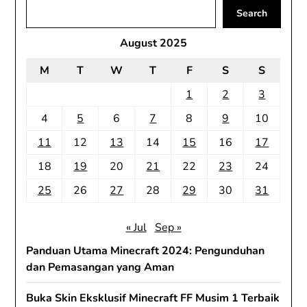
Search
August 2025
M
T
W
T
F
S
S
1
2
3
4
5
6
7
8
9
10
11
12
13
14
15
16
17
18
19
20
21
22
23
24
25
26
27
28
29
30
31
« Jul
Sep »
Panduan Utama Minecraft 2024: Pengunduhan
dan Pemasangan yang Aman
Buka Skin Eksklusif Minecraft FF Musim 1 Terbaik