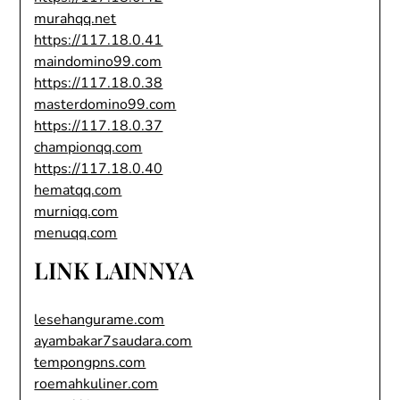
murahqq.net
https://117.18.0.41
maindomino99.com
https://117.18.0.38
masterdomino99.com
https://117.18.0.37
championqq.com
https://117.18.0.40
hematqq.com
murniqq.com
menuqq.com
LINK LAINNYA
lesehangurame.com
ayambakar7saudara.com
tempongpns.com
roemahkuliner.com