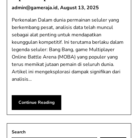
admin@gameraja.id
,
August 13, 2025
Perkenalan Dalam dunia permainan seluler yang
berkembang pesat, analisis data telah muncul
sebagai alat penting untuk mendapatkan
keunggulan kompetitif. Ini terutama berlaku dalam
legenda seluler: Bang Bang, game Multiplayer
Online Battle Arena (MOBA) yang populer yang
terus memikat jutaan pemain di seluruh dunia.
Artikel ini mengeksplorasi dampak signifikan dari
analisis…
Continue Reading
Search