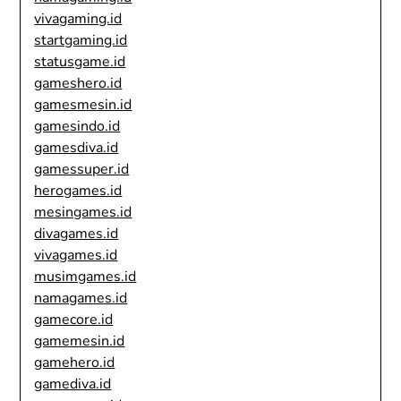
vivagaming.id
startgaming.id
statusgame.id
gameshero.id
gamesmesin.id
gamesindo.id
gamesdiva.id
gamessuper.id
herogames.id
mesingames.id
divagames.id
vivagames.id
musimgames.id
namagames.id
gamecore.id
gamemesin.id
gamehero.id
gamediva.id