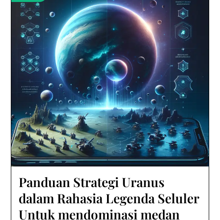
Panduan Strategi Uranus
dalam Rahasia Legenda Seluler
Untuk mendominasi medan