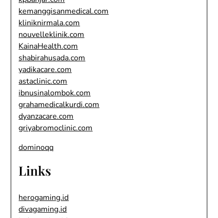
kemanggisanmedical.com
kliniknirmala.com
nouvelleklinik.com
KainaHealth.com
shabirahusada.com
yadikacare.com
astaclinic.com
ibnusinalombok.com
grahamedicalkurdi.com
dyanzacare.com
griyabromoclinic.com
dominoqq
Links
herogaming.id
divagaming.id