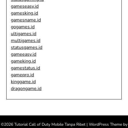
gameseasy.id
gamesking.id
gamesname.id
gogames.id
ultigames.id
multigames.id
statusgames.id
gameeasy.id
gameking.id
gamestatus.id
gamepro.id
kinggame.id
dragongame.id
©2026 Tutorial Call of Duty Mobile Tanpa Ribet
| WordPress Theme by