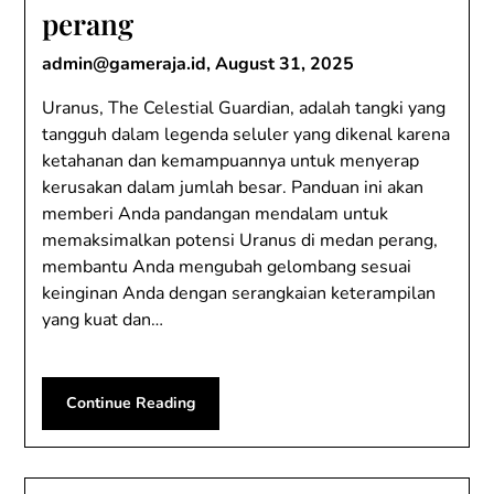
perang
admin@gameraja.id
,
August 31, 2025
Uranus, The Celestial Guardian, adalah tangki yang
tangguh dalam legenda seluler yang dikenal karena
ketahanan dan kemampuannya untuk menyerap
kerusakan dalam jumlah besar. Panduan ini akan
memberi Anda pandangan mendalam untuk
memaksimalkan potensi Uranus di medan perang,
membantu Anda mengubah gelombang sesuai
keinginan Anda dengan serangkaian keterampilan
yang kuat dan…
Continue Reading