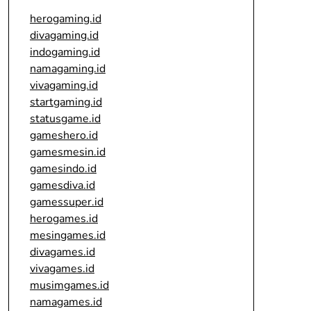
herogaming.id
divagaming.id
indogaming.id
namagaming.id
vivagaming.id
startgaming.id
statusgame.id
gameshero.id
gamesmesin.id
gamesindo.id
gamesdiva.id
gamessuper.id
herogames.id
mesingames.id
divagames.id
vivagames.id
musimgames.id
namagames.id