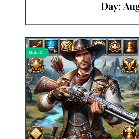
Day:
Aug
Dota 2