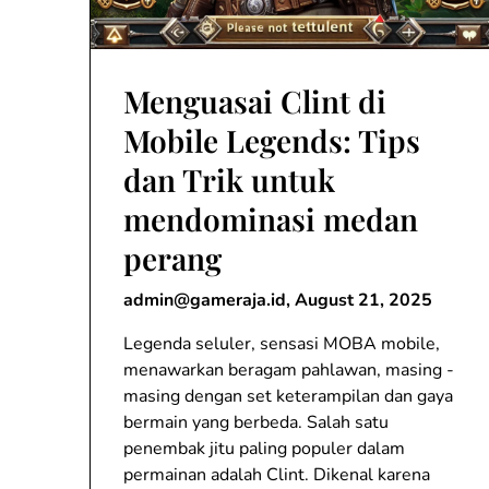
Menguasai Clint di
Mobile Legends: Tips
dan Trik untuk
mendominasi medan
perang
admin@gameraja.id
,
August 21, 2025
Legenda seluler, sensasi MOBA mobile,
menawarkan beragam pahlawan, masing -
masing dengan set keterampilan dan gaya
bermain yang berbeda. Salah satu
penembak jitu paling populer dalam
permainan adalah Clint. Dikenal karena