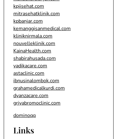
kpjisehat.com
mitrasehatklinik.com
kpbanjar.com
kemanggisanmedical.com
kliniknirmala.com
nouvelleklinik.com
KainaHealth.com
shabirahusada.com
yadikacare.com
astaclinic.com
ibnusinalombok.com
grahamedicalkurdi.com
dyanzacare.com
griyabromoclinic.com
dominoqq
Links