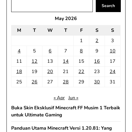
Search
May 2026
M
T
W
T
F
S
S
1
2
3
4
5
6
7
8
9
10
11
12
13
14
15
16
17
18
19
20
21
22
23
24
25
26
27
28
29
30
31
« Apr
Jun »
Buka Skin Eksklusif Minecraft FF Musim 1 Terbaik
untuk Ultimate Gaming
Panduan Utama Minecraft Versi 1.20.81: Yang