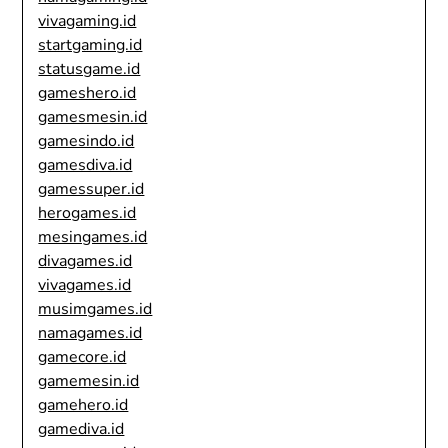
vivagaming.id
startgaming.id
statusgame.id
gameshero.id
gamesmesin.id
gamesindo.id
gamesdiva.id
gamessuper.id
herogames.id
mesingames.id
divagames.id
vivagames.id
musimgames.id
namagames.id
gamecore.id
gamemesin.id
gamehero.id
gamediva.id