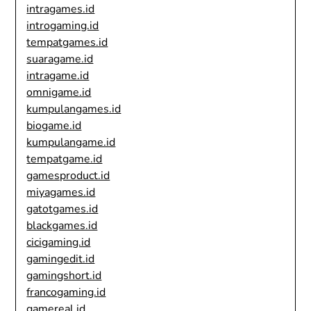
intragames.id
introgaming.id
tempatgames.id
suaragame.id
intragame.id
omnigame.id
kumpulangames.id
biogame.id
kumpulangame.id
tempatgame.id
gamesproduct.id
miyagames.id
gatotgames.id
blackgames.id
cicigaming.id
gamingedit.id
gamingshort.id
francogaming.id
gamereal.id