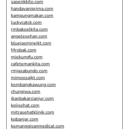
saoenkkito.com
handayaniprima.com
kampungmakan.com
luckycatck.com
rmbakoelkita.com
angelesehan.com
bluejasminejkt.com
Mrobak.com
miekungfu.com
cafetemankita.com
rmjasabundo.com
mimoosajkt.com
kembangkawung.com
chungiwa.com
ikanbakarcianjur.com
kpjisehat.com
mitrasehatklinik.com
kpbanjar.com
kemanggisanmedical.com