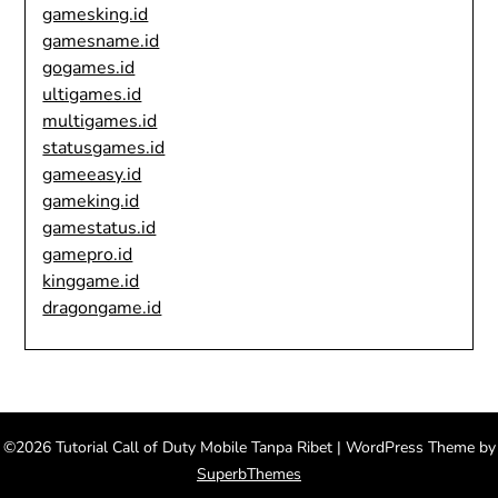
gamesking.id
gamesname.id
gogames.id
ultigames.id
multigames.id
statusgames.id
gameeasy.id
gameking.id
gamestatus.id
gamepro.id
kinggame.id
dragongame.id
©2026 Tutorial Call of Duty Mobile Tanpa Ribet
| WordPress Theme by
SuperbThemes