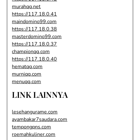
murahqq.net
https://117.18.0.41
maindomino99.com
https://117.18.0.38
masterdomino99.com
https://117.18.0.37
championqq.com
https://117.18.0.40
hematqq.com
murniqq.com
menuqq.com
LINK LAINNYA
lesehangurame.com
ayambakar7saudara.com
tempongpns.com
roemahkuliner.com