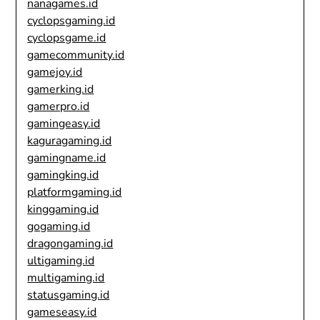
nanagames.id
cyclopsgaming.id
cyclopsgame.id
gamecommunity.id
gamejoy.id
gamerking.id
gamerpro.id
gamingeasy.id
kaguragaming.id
gamingname.id
gamingking.id
platformgaming.id
kinggaming.id
gogaming.id
dragongaming.id
ultigaming.id
multigaming.id
statusgaming.id
gameseasy.id