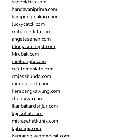
saoenkkito.com
handayaniprima.com
kampungmakan.com
luckycatck.com
rmbakoelkita.com
angelesehan.com
bluejasminejkt.com
Mrobak.com
miekungfu.com
cafetemankita.com
rmjasabundo.com
mimoosajkt.com
kembangkawung.com
chungiwa.com
ikanbakarcianjur.com
kpjisehat.com
mitrasehatklinik.com
kpbanjar.com
kemanggisanmedical.com