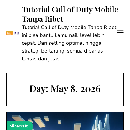
Skip
Tutorial Call of Duty Mobile
to
Tanpa Ribet
content
Tutorial Call of Duty Mobile Tanpa Ribet
ini bisa bantu kamu naik level lebih
cepat. Dari setting optimal hingga
strategi bertarung, semua dibahas
tuntas dan jelas.
Day:
May 8, 2026
Minecraft