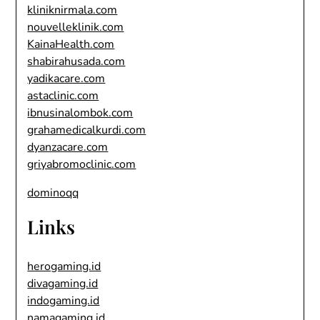
kliniknirmala.com
nouvelleklinik.com
KainaHealth.com
shabirahusada.com
yadikacare.com
astaclinic.com
ibnusinalombok.com
grahamedicalkurdi.com
dyanzacare.com
griyabromoclinic.com
dominoqq
Links
herogaming.id
divagaming.id
indogaming.id
namagaming.id