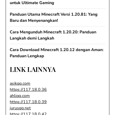
untuk Ultimate Gaming
Panduan Utama Minecraft Versi 1.20.81: Yang
Baru dan Menyenangkan!
Cara Mengunduh Minecraft 1.20.20: Panduan
Langkah demi Langkah
Cara Download Minecraft 1.20.12 dengan Aman:
Panduan Lengkap
LINK LAINNYA
asikqq.com
https://117.18.0.36
ahliqq.com
https://117.18.0.39
jurusqq.net
https://117.18.0.42