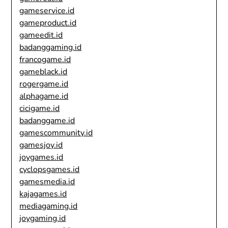
gameservice.id
gameproduct.id
gameedit.id
badanggaming.id
francogame.id
gameblack.id
rogergame.id
alphagame.id
cicigame.id
badanggame.id
gamescommunity.id
gamesjoy.id
joygames.id
cyclopsgames.id
gamesmedia.id
kajagames.id
mediagaming.id
joygaming.id