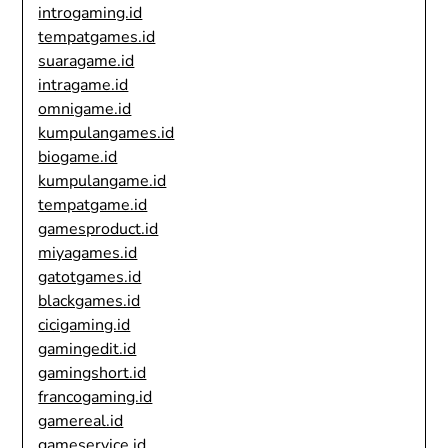
introgaming.id
tempatgames.id
suaragame.id
intragame.id
omnigame.id
kumpulangames.id
biogame.id
kumpulangame.id
tempatgame.id
gamesproduct.id
miyagames.id
gatotgames.id
blackgames.id
cicigaming.id
gamingedit.id
gamingshort.id
francogaming.id
gamereal.id
gameservice.id