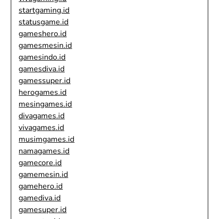
startgaming.id
statusgame.id
gameshero.id
gamesmesin.id
gamesindo.id
gamesdiva.id
gamessuper.id
herogames.id
mesingames.id
divagames.id
vivagames.id
musimgames.id
namagames.id
gamecore.id
gamemesin.id
gamehero.id
gamediva.id
gamesuper.id