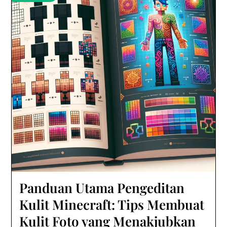
Panduan Utama Pengeditan
Kulit Minecraft: Tips Membuat
Kulit Foto yang Menakjubkan