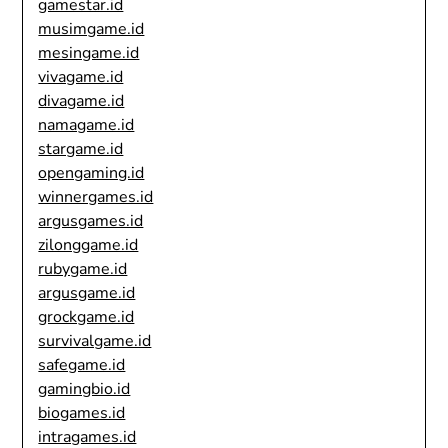
gamestar.id
musimgame.id
mesingame.id
vivagame.id
divagame.id
namagame.id
stargame.id
opengaming.id
winnergames.id
argusgames.id
zilonggame.id
rubygame.id
argusgame.id
grockgame.id
survivalgame.id
safegame.id
gamingbio.id
biogames.id
intragames.id