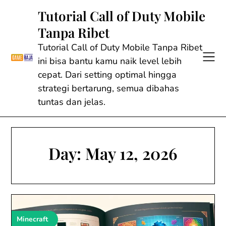
Skip
Tutorial Call of Duty Mobile
to
Tanpa Ribet
content
Tutorial Call of Duty Mobile Tanpa Ribet
ini bisa bantu kamu naik level lebih
cepat. Dari setting optimal hingga
strategi bertarung, semua dibahas
tuntas dan jelas.
Day:
May 12, 2026
Minecraft