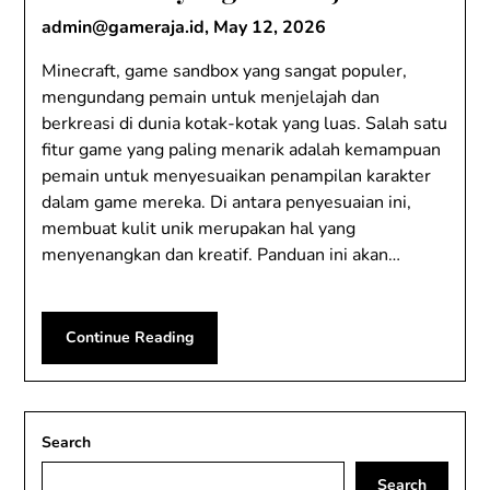
admin@gameraja.id
,
May 12, 2026
Minecraft, game sandbox yang sangat populer,
mengundang pemain untuk menjelajah dan
berkreasi di dunia kotak-kotak yang luas. Salah satu
fitur game yang paling menarik adalah kemampuan
pemain untuk menyesuaikan penampilan karakter
dalam game mereka. Di antara penyesuaian ini,
membuat kulit unik merupakan hal yang
menyenangkan dan kreatif. Panduan ini akan…
Continue Reading
Search
Search